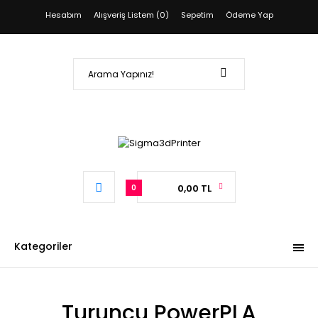
Hesabım
Alışveriş Listem (0)
Sepetim
Ödeme Yap
0,00 TL
0
Kategoriler
Turuncu PowerPLA