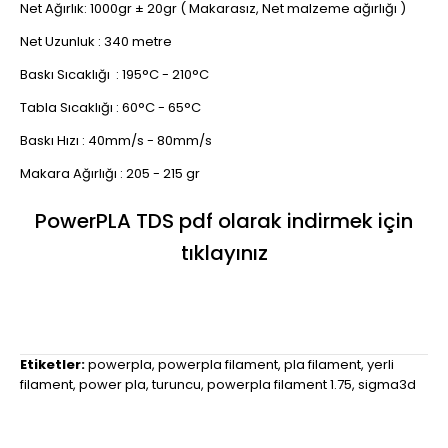
Net Ağırlık: 1000gr ± 20gr ( Makarasız, Net malzeme ağırlığı )
Net Uzunluk : 340 metre
Baskı Sıcaklığı : 195°C - 210°C
Tabla Sıcaklığı : 60°C - 65°C
Baskı Hızı : 40mm/s - 80mm/s
Makara Ağırlığı : 205 - 215 gr
PowerPLA TDS pdf olarak indirmek için
tıklayınız
Etiketler:
powerpla
,
powerpla filament
,
pla filament
,
yerli
filament
,
power pla
,
turuncu
,
powerpla filament 1.75
,
sigma3d