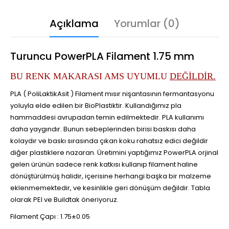
Açıklama
Yorumlar (0)
Turuncu PowerPLA Filament 1.75 mm
BU RENK MAKARASI AMS UYUMLU
DEĞİLDİR.
PLA ( PoliLaktikAsit ) Filament mısır nişantasının fermantasyonu
yoluyla elde edilen bir BioPlastiktir. Kullandığımız pla
hammaddesi avrupadan temin edilmektedir. PLA kullanımı
daha yaygındır. Bunun sebeplerinden birisi baskısı daha
kolaydır ve baskı sırasında çıkan koku rahatsız edici değildir
diğer plastiklere nazaran. Üretimini yaptığımız PowerPLA orjinal
gelen ürünün sadece renk katkısı kullanıp filament haline
dönüştürülmüş halidir, içerisine herhangi başka bir malzeme
eklenmemektedir, ve kesinlikle geri dönüşüm değildir. Tabla
olarak PEI ve Buildtak öneriyoruz.
Filament Çapı : 1.75±0.05