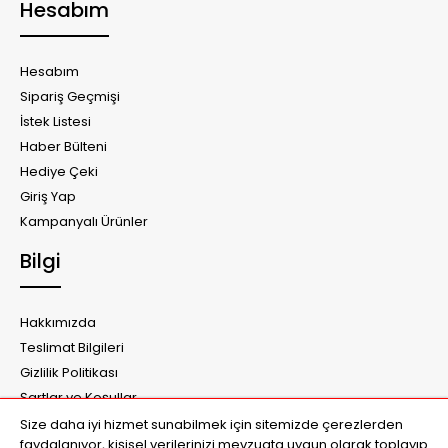
Hesabım
Hesabım
Sipariş Geçmişi
İstek Listesi
Haber Bülteni
Hediye Çeki
Giriş Yap
Kampanyalı Ürünler
Bilgi
Hakkımızda
Teslimat Bilgileri
Gizlilik Politikası
Şartlar ve Koşullar
İletişim Formu
Size daha iyi hizmet sunabilmek için sitemizde çerezlerden
faydalanıyor, kişisel verilerinizi mevzuata uygun olarak toplayıp
Havale Bildirim Formu