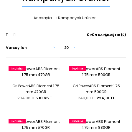
Anasayfa
Kampanyalı Ürünler
ÜRÜN KARŞILAŞTIR (0)
İNDIRIM
İNDIRIM
Gri PowerABS Filament 1.75
Gri PowerABS Filament 1.75
mm 470GR
mm 500GR
234,06 TL
210,65 TL
249,00 TL
224,10 TL
İNDIRIM
İNDIRIM