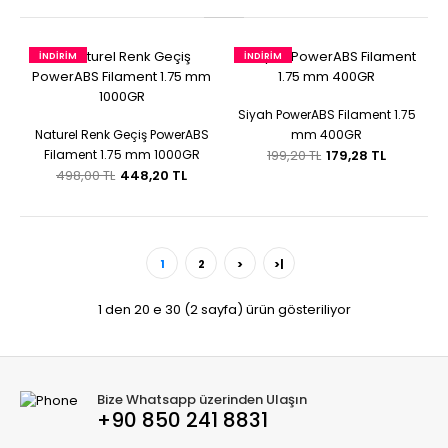
İNDIRIM
İNDIRIM
Siyah PowerABS Filament 1.75
Naturel Renk Geçiş PowerABS
mm 400GR
Filament 1.75 mm 1000GR
199,20 TL
179,28 TL
498,00 TL
448,20 TL
1
2
>
>|
1 den 20 e 30 (2 sayfa) ürün gösteriliyor
Bize Whatsapp üzerinden Ulaşın
+90 850 241 8831