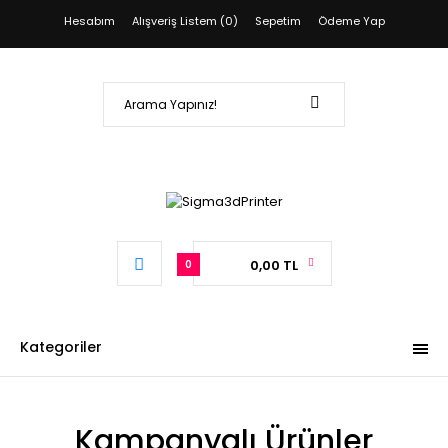
Hesabım
Alışveriş Listem (0)
Sepetim
Ödeme Yap
0,00 TL
0
Kategoriler
Kampanyalı Ürünler